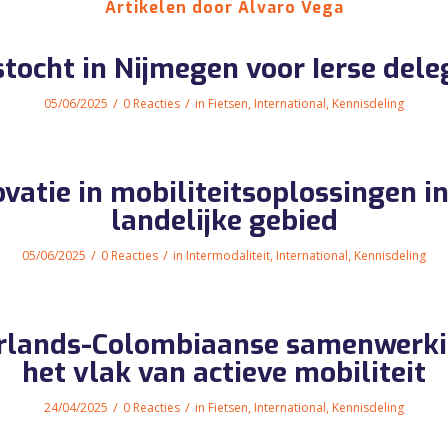
Artikelen door Alvaro Vega
stocht in Nijmegen voor Ierse dele
/
/
05/06/2025
0 Reacties
in
Fietsen
,
International
,
Kennisdeling
ovatie in mobiliteitsoplossingen in
landelijke gebied
/
/
05/06/2025
0 Reacties
in
Intermodaliteit
,
International
,
Kennisdeling
rlands-Colombiaanse samenwerki
het vlak van actieve mobiliteit
/
/
24/04/2025
0 Reacties
in
Fietsen
,
International
,
Kennisdeling