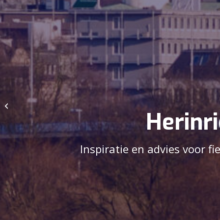
1Stroom:
Verkeersprojecten in
Duiven en
Herinr
Westervoort
Inspiratie en advies voor f