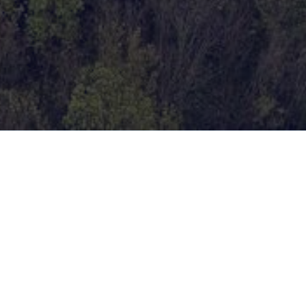
ocatie
oord Brabant, Nederland
eriode
023