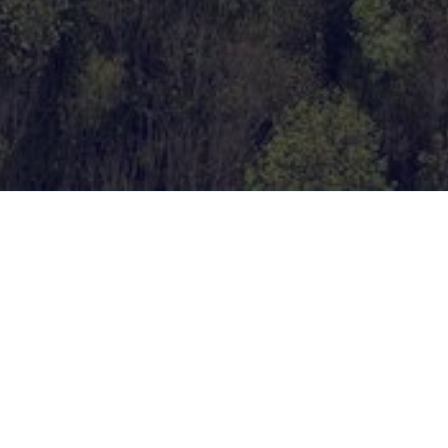
L
N
Beide onderzoeken worden in onderlinge
samenhang uitgevoerd, met als doel een integrale
mobiliteitsoplossing te bieden die niet alleen de
P
capaciteit van de A50 vergroot, maar ook duurzame
alternatieven versterkt. De resultaten worden in
2
2023 gepresenteerd en vormen een belangrijke
bouwsteen voor de verdere planuitwerking van de
A50-verbreding.