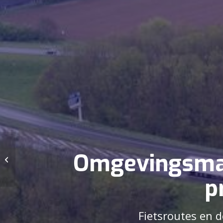
Omgevingsman
Uitbreiding Park
Sandur, Emmen
p
Fietsroutes en 