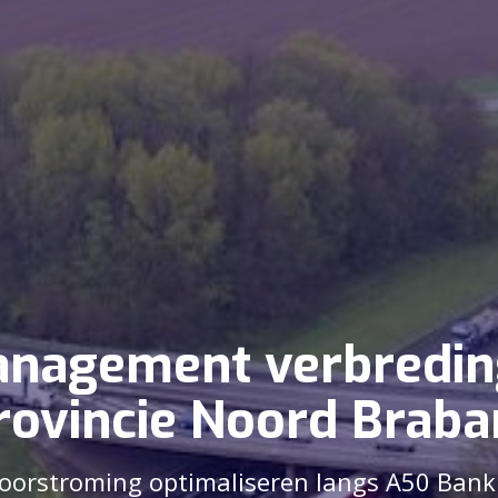
agement verbredin
rovincie Noord Braba
doorstroming optimaliseren langs A50 Ban