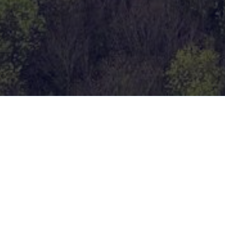
Overzicht
In opdracht van de provincie Noord-Brabant voeren
wij een uitgebreid onderzoek uit naar de
verkeerssituatie rond de geplande verbreding van
de A50 tussen knooppunt Bankhoef en Paalgraven.
Dit onderzoek richt zich op twee belangrijke pijlers:
de verbetering van alternatieve vervoersmiddelen
en de optimalisatie van de doorstroming op de
snelweg zelf.